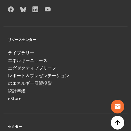
リソースセンター
ライブラリー
エネルギーニュース
エグゼクティブブリーフ
レポート＆プレゼンテーション
のエネルギー展望投影
統計年鑑
eStore
mail
arrow_upward
セクター