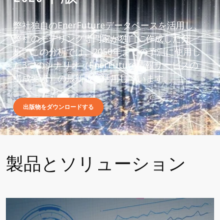
弊社独自のEnerFutureデータベースを活用し、
弊社のモデリング専門家が独自に作成した分
析。この分析では、2050年までの予測に使用し
た3つのシナリオ（EnerFuture情報サービスの
構成要素）の最新版を活用しています。
出版物をダウンロードする
製品とソリューション