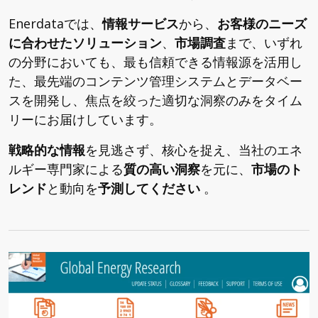
Enerdataでは、
情報サービス
から、
お客様のニーズ
に合わせたソリューション
、
市場調査
まで、いずれ
の分野においても、最も信頼できる情報源を活用し
た、最先端のコンテンツ管理システムとデータベー
スを開発し、焦点を絞った適切な洞察のみをタイム
リーにお届けしています。
戦略的な情報
を見逃さず、核心を捉え、当社のエネ
ルギー専門家による
質の高い洞察
を元に、
市場のト
レンド
と動向を
予測してください
。