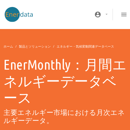
メインコンテンツに移動
account_circle
ホーム
製品とソリューション
エネルギー・気候変動関連データベース
EnerMonthly：月間エ
ネルギーデータベ
ース
主要エネルギー市場における月次エネ
ルギーデータ。