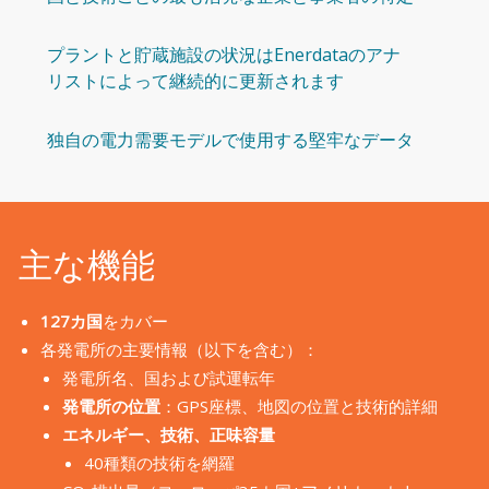
プラントと貯蔵施設の状況はEnerdataのアナ
リストによって継続的に更新されます
独自の電力需要モデルで使用する堅牢なデータ
主な機能
127カ国
をカバー
各発電所の主要情報（以下を含む）：
発電所名、国および試運転年
発電所の位置
：GPS座標、地図の位置と技術的詳細
エネルギー、技術、正味容量
40種類の技術を網羅