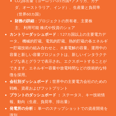
CO
排出量（ヨーロッパ35カ国+アメリカ、カナ
2
ダ、オーストラリア、インド）、生産量と負荷率
（世界60カ国）
財務の詳細
：プロジェクトの所有者、主要株
主、 利用可能 株式や投資のシェア
カントリーダッシュボード
：127カ国以上の主要電力デ
ータ。 機械的貯蔵、電気的貯蔵、熱的貯蔵の各エネルギ
ー貯蔵技術の組み合わせと、水素電解の容量。運用中の
容量と新しい容量プロジェクトは、新しいインタラクテ
ィブな表とグラフで表示され、エクスポートすることが
できます。エネルギー容量や放電時間などの技術的な特
徴を採用。
会社別ダッシュボード：
世界中の主要電力会社のための
戦略、資産およびフットプリント
プラントのダッシュボード
：
ステータス、キー技術情
報、動向（生産、負荷率、排出量）
発電所の分析：
単一のスナップショットでの資産開発を
識別