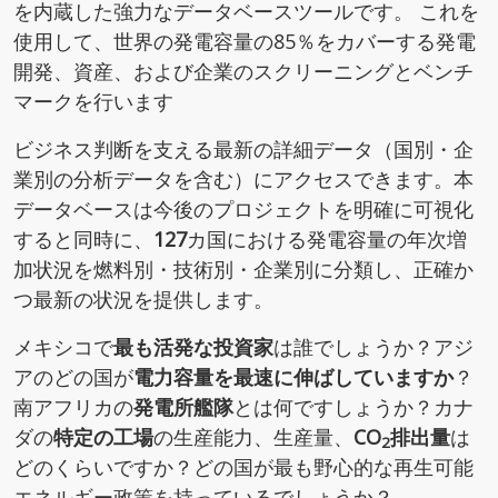
を内蔵した強力なデータベースツールです。 これを
使用して、世界の発電容量の85％をカバーする発電
開発、資産、および企業のスクリーニングとベンチ
マークを行います
ビジネス判断を支える最新の詳細データ（国別・企
業別の分析データを含む）にアクセスできます。本
データベースは今後のプロジェクトを明確に可視化
すると同時に、
127
カ国における発電容量の年次増
加状況を燃料別・技術別・企業別に分類し、正確か
つ最新の状況を提供します。
メキシコで
最も活発な投資家
は誰でしょうか？アジ
アのどの国が
電力容量を最速に伸ばしていますか
？
南アフリカの
発電所艦隊
とは何ですしょうか？カナ
ダの
特定の工場
の生産能力、生産量、
CO
排出量
は
2
どのくらいですか？どの国が最も野心的な再生可能
エネルギー政策を持っているでしょうか？