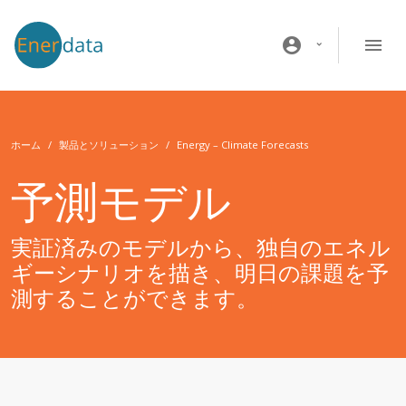
メインコンテンツに移動
account_circle
ホーム
製品とソリューション
Energy – Climate Forecasts
予測モデル
実証済みのモデルから、独自のエネル
ギーシナリオを描き、明日の課題を予
測することができます。