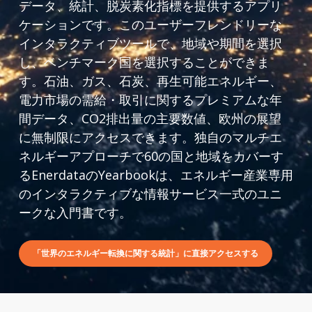
データ、統計、脱炭素化指標を提供するアプリ
ケーションです。このユーザーフレンドリーな
インタラクティブツールで、地域や期間を選択
し、ベンチマーク国を選択することができま
す。石油、ガス、石炭、再生可能エネルギー、
電力市場の需給・取引に関するプレミアムな年
間データ、CO2排出量の主要数値、欧州の展望
に無制限にアクセスできます。独自のマルチエ
ネルギーアプローチで60の国と地域をカバーす
るEnerdataのYearbookは、エネルギー産業専用
のインタラクティブな情報サービス一式のユニ
ークな入門書です。
「世界のエネルギー転換に関する統計」に直接アクセスする