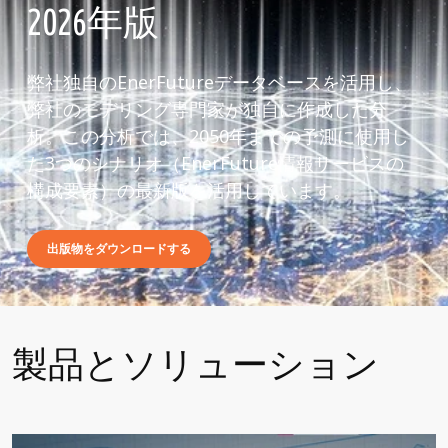
2026年版
弊社独自のEnerFutureデータベースを活用し、
弊社のモデリング専門家が独自に作成した分
析。この分析では、2050年までの予測に使用し
た3つのシナリオ（EnerFuture情報サービスの
構成要素）の最新版を活用しています。
出版物をダウンロードする
製品とソリューション