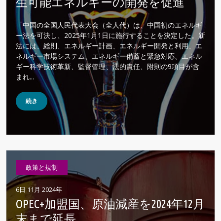
生可能エネルギーの開発を促進
「中国の全国人民代表大会（全人代）は、中国初のエネルギ
ー法を可決し、2025年1月1日に施行することを決定した。新
法には、総則、エネルギー計画、エネルギー開発と利用、エ
ネルギー市場システム、エネルギー備蓄と緊急対応、エネル
ギー科学技術革新、監督管理、法的責任、附則の9項目が含
まれ...
続き
政策と規制
6日 11月 2024年
OPEC+加盟国、原油減産を2024年12月
末まで延長