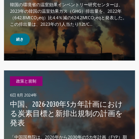
韓国の環境省の温室効果インベントリー研究センターは、
2023年の韓国の温室効果ガス（GHG）排出量を、2022年
（642.8MtCO
eq）比4.4％減の624.2MtCO
eqと発表した。
2
2
この排出量は、2023年の1人当たり12t/C...
続き
政策と規制
6日 8月 2024年
中国、2026-2030年5カ年計画におけ
る炭素目標と新排出規制の計画を
発表
「中国国務院は、2026年から2030年の5カ年計画（FYP）期