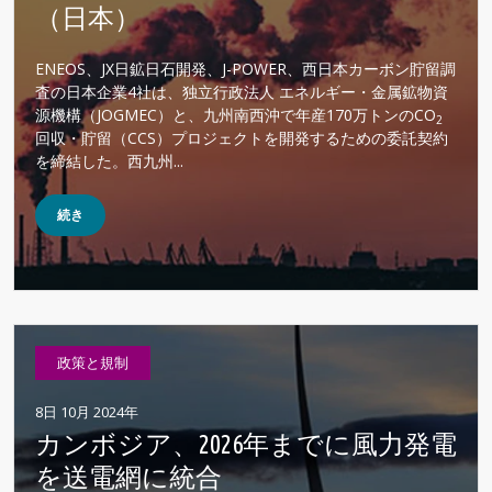
（日本）
ENEOS、JX日鉱日石開発、J-POWER、西日本カーボン貯留調
査の日本企業4社は、独立行政法人 エネルギー・金属鉱物資
源機構（JOGMEC）と、九州南西沖で年産170万トンのCO
2
回収・貯留（CCS）プロジェクトを開発するための委託契約
を締結した。西九州...
続き
政策と規制
8日 10月 2024年
カンボジア、2026年までに風力発電
を送電網に統合