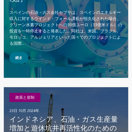
スペインの石油・ガス会社セプサは、スペインのエネルギー
収入に対するウインド・フォール課税が恒久化された場合、
グリーン水素プロジェクトへの30億ユーロ（33億米ドル）の
投資を一時停止すると発表した。同社は、米国、ブラジル、
モロッコ、アルジェリアといった国々でのプロジェクトによ
る国際...
続き
政策と規制
23日 10月 2024年
インドネシア、石油・ガス生産量
増加と遊休坑井再活性化のための