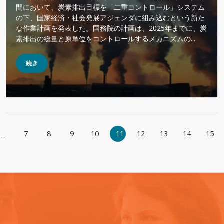
間において、炭素排出目標を「二重コントロール」システム
の下、国家経済・社会発展アジェンダに組み込むという新た
な作業計画を発表した。国務院の計画は、2025年までに、炭
素排出の総量と原単位をコントロールするメカニズムの...
続き
ページ送り
7
8
9
10
11
12
13
14
15
…
ジ