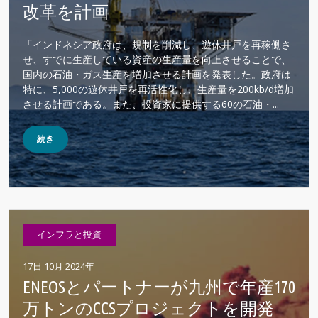
改革を計画
「インドネシア政府は、規制を削減し、遊休井戸を再稼働さ
せ、すでに生産している資産の生産量を向上させることで、
国内の石油・ガス生産を増加させる計画を発表した。政府は
特に、5,000の遊休井戸を再活性化し、生産量を200kb/d増加
させる計画である。また、投資家に提供する60の石油・...
続き
インフラと投資
17日 10月 2024年
ENEOSとパートナーが九州で年産170
万トンのCCSプロジェクトを開発