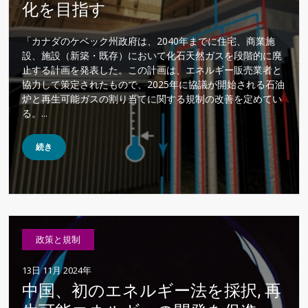
化を目指す
「カナダのケベック州政府は、2040年までに住宅、商業施
設、施設（新築・既存）において化石天然ガスを段階的に廃
止する計画を発表した。この計画は、エネルギー販売業者と
協力して策定されたもので、2025年に協議が開始される石油
炉と再生可能ガスの割り当てに関する規制の改善を定めてい
る。...
続き
政策と規制
13日 11月 2024年
中国、初のエネルギー法を採択, 再