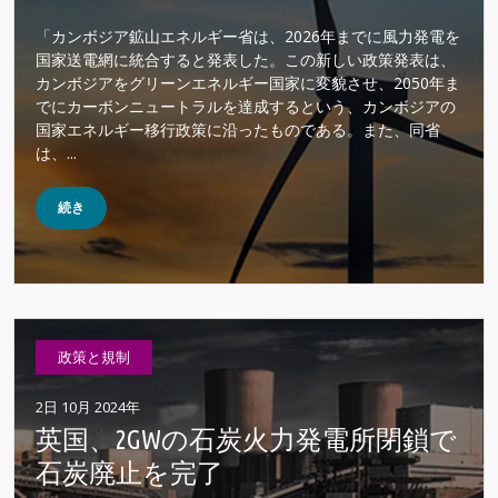
「カンボジア鉱山エネルギー省は、2026年までに風力発電を
国家送電網に統合すると発表した。この新しい政策発表は、
カンボジアをグリーンエネルギー国家に変貌させ、2050年ま
でにカーボンニュートラルを達成するという、カンボジアの
国家エネルギー移行政策に沿ったものである。また、同省
は、...
続き
政策と規制
2日 10月 2024年
英国、2GWの石炭火力発電所閉鎖で
石炭廃止を完了