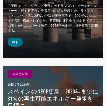
「英国は、イングランド東部ミッドランズのノッティナムシ
ャー州に残る石炭火力発電所の閉鎖を発表した。ラトクリ
フ・オン・ソアは2GWの亜臨界圧発電所で、500MWのユニ
ット4基で構成されていた。発電所の運営会社であるドイツ
の電力会社ユニパーは当初、2022年末までに同発電所を閉鎖
する...
続き
政策と規制
25日 9月 2024年
スペインのNECP更新、2030年までに
81％の再生可能エネルギー発電を
目標に