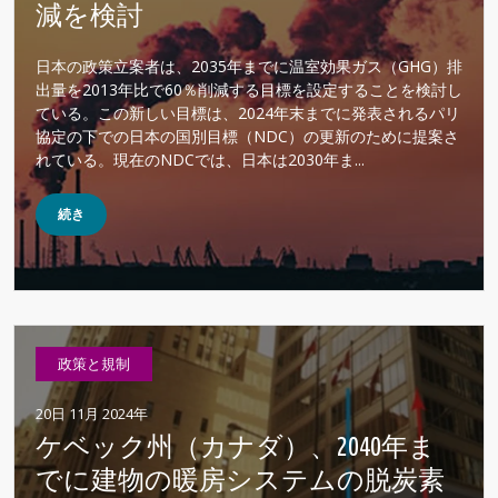
減を検討
日本の政策立案者は、2035年までに温室効果ガス（GHG）排
出量を2013年比で60％削減する目標を設定することを検討し
ている。この新しい目標は、2024年末までに発表されるパリ
協定の下での日本の国別目標（NDC）の更新のために提案さ
れている。現在のNDCでは、日本は2030年ま...
続き
政策と規制
20日 11月 2024年
ケベック州（カナダ）、2040年ま
でに建物の暖房システムの脱炭素