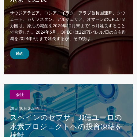
サウジアラビア、ロシア、イラク、アラブ首長国連邦、クウ
ェート、カザフスタン、アルジェリア、オマーンのOPEC+8
カ国は、原油の減産を2024年12月末まで1ヵ月延長すること
で合意した。2024年6月、OPEC+は220万バレル/日の自主削
減を2024年9月まで延長するが、その後は...
続き
会社
29日 10月 2024年
スペインのセプサ、30億ユーロの
水素プロジェクトへの投資凍結を
検討