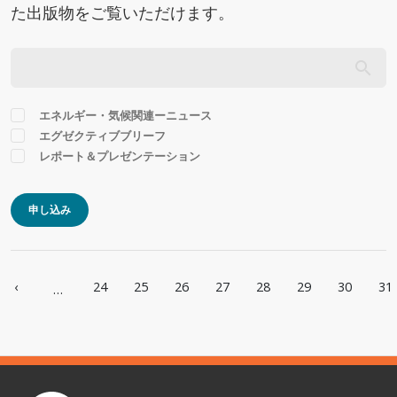
た出版物をご覧いただけます。
エネルギー・気候関連ーニュース
エグゼクティブブリーフ
レポート＆プレゼンテーション
申し込み
ページ送り
‹
24
25
26
27
28
29
30
31
…
ページ
前ページ