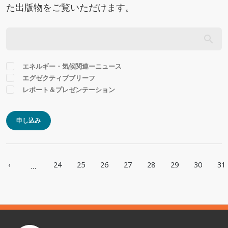
た出版物をご覧いただけます。
エネルギー・気候関連ーニュース
エグゼクティブブリーフ
レポート＆プレゼンテーション
申し込み
ページ送り
‹
24
25
26
27
28
29
30
31
…
ページ
前ページ