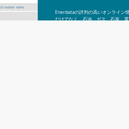
Enerdataの評判の高いオンラ
だけでなく、石油、ガス、石炭、電
110カ国以上で提供しています。
このユーザーフレンドリーなツール
ジェクト、ビジネスの見通しなど、
ものを提供します。
無料トライアルを要求
お問