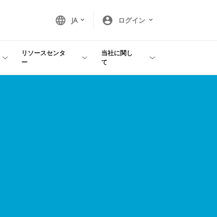
language
account_circle
JA
ログイン
リソースセンタ
当社に関し
ー
て