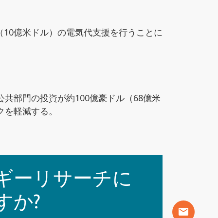
（10億米ドル）の電気代支援を行うことに
部門の投資が約100億豪ドル（68億米
クを軽減する。
ギーリサーチに
すか?
mail