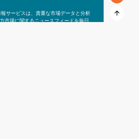
arrow_upward
イン情報サービスは、貴重な市場データと分析
力市場に関するニュースフィードを毎日
は、市場構造、組織、プレイヤー、プロ
あなたの懸念事項の国内市場に不可欠な
い合わせ