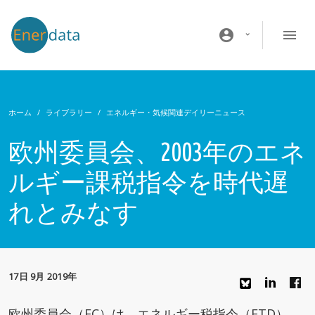
メインコンテンツに移動
account_circle
ホーム
ライブラリー
エネルギー・気候関連デイリーニュース
欧州委員会、2003年のエネ
ルギー課税指令を時代遅
れとみなす
17日 9月 2019年
欧州委員会（EC）は、エネルギー税指令（ETD）