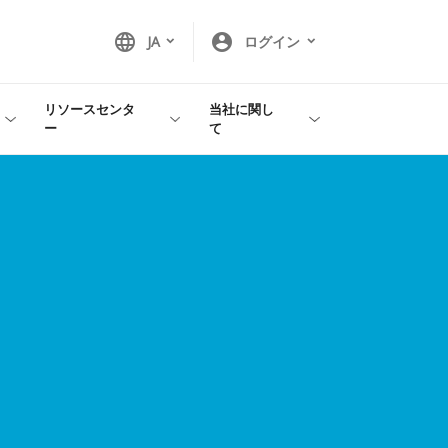
language
account_circle
JA
ログイン
リソースセンタ
当社に関し
ー
て