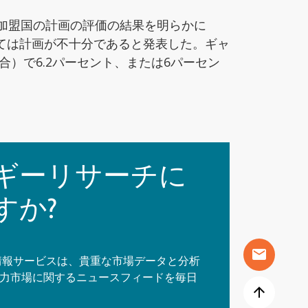
る加盟国の計画の評価の結果を明らかに
ては計画が不十分であると発表した。ギャ
）で6.2パーセント、または6パーセン
ギーリサーチに
すか?
mail
イン情報サービスは、貴重な市場データと分析
力市場に関するニュースフィードを毎日
arrow_upward