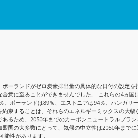
ポーランドがゼロ炭素排出量の具体的な日付の設定を拒
な合意に至ることができませんでした。 これらの4ヵ国
％、ポーランドは89％、エストニアは94％、ハンガリーは
を約束することは、それらのエネルギーミックスの大幅
あるため、2050年までのカーボンニュートラルプラ
盟国の大多数にとって、気候の中立性は2050年まで
る可能性があります。