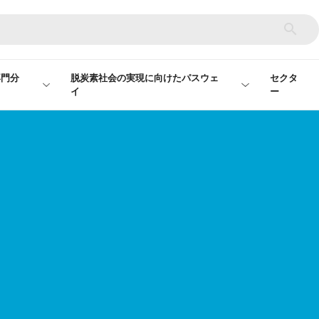
専門分
脱炭素社会の実現に向けたパスウェ
セクタ
イ
ー