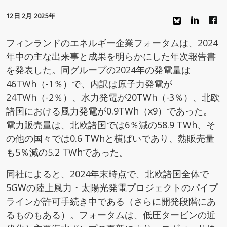
12日 2月 2025年
フィンランドのエネルギー企業フォータムは、2024
年中の主な出来事と成果を明らかにした年次報告書
を発表した。同グループの2024年の発電量は
46TWh（-1％）で、内訳は原子力発電が
24TWh（-2％）、水力発電が20TWh（-3％）、北欧
諸国における風力発電が0.9TWh（x9）であった。
電力販売量は、北欧諸国では6％減の58.9 TWh、そ
の他の国々では0.6 TWhと横ばいであり、熱販売量
も5％減の5.2 TWhであった。
同社によると、2024年末時点で、北欧諸国全体で
5GWの陸上風力・太陽光発電プロジェクトのパイプ
ラインが許可手続き中である（さらに開発段階にあ
るものもある）。フォータムは、低圧タービンの近