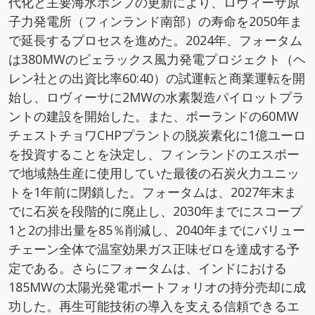
代化と主要海水ポンプの更新により、ロヴィーサ原
子力発電所（フィンランド南部）の寿命を2050年ま
で延長するプロセスを進めた。2024年、フォータム
は380MWのピェラックス風力発電プロジェクト（ヘ
レン社との出資比率60:40）の試運転と商業運転を開
始し、ロヴィーサに2MWの水素製造パイロットプラ
ントの建設を開始した。また、ポーランドの60MW
チェストチョワCHPプラントの脱炭素化に1億ユーロ
を投資することを決定し、フィンランドのエスポー
で地域熱生産に使用していた最後の石炭火力ユニッ
トを1年前に閉鎖した。フォータムは、2027年末ま
でに石炭を段階的に廃止し、2030年までにスコープ
1と2の排出量を85％削減し、2040年までにバリュー
チェーン全体で温室効果ガス正味ゼロを達成する予
定である。さらにフォータムは、インドにおける
185MWの太陽光発電ポートフォリオの持分売却に成
功した。再生可能技術の導入を支える信頼できるエ