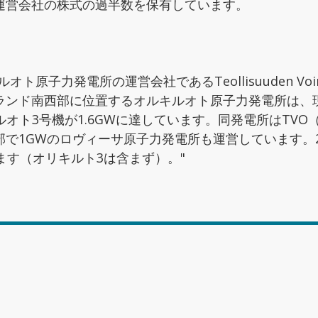
運営会社の株式の過半数を保有しています。
ト原子力発電所の運営会社であるTeollisuuden Vo
ランド南西部に位置するオルキルオト原子力発電所は、現
ルオト3号機が1.6GWに達しています。同発電所はTVO
で1GWのロヴィーサ原子力発電所も運営しています。20
ます（オリキルト3は含まず）。"
発電プラント
すか?