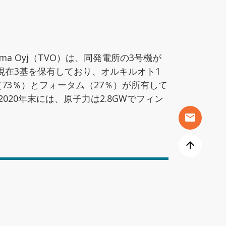
ima Oyj（TVO）は、同発電所の3号機が
在3基を保有しており、オルキルオト1
（73％）とフォータム（27％）が所有して
20年末には、原子力は2.8GWでフィン
mail
arrow_upward
にご興味ありま