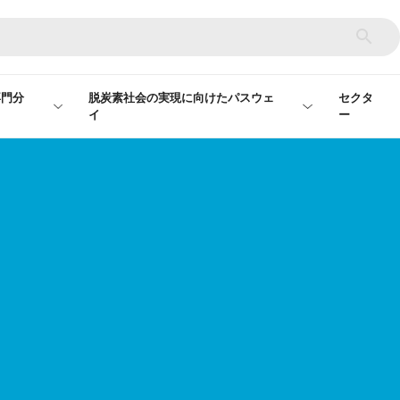
専門分
脱炭素社会の実現に向けたパスウェ
セクタ
イ
ー