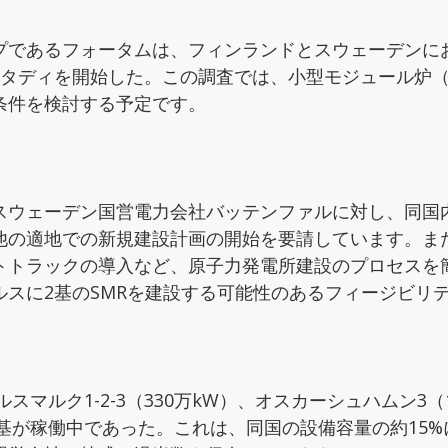
プであるフォータムは、フィンランドとスウェーデンに
スタディを開始した。この調査では、小型モジュール炉（
条件を検討する予定です。
スウェーデン国営電力会社バッテンファルに対し、同国
他の適地での新規建設計画の開始を要請しています。ま
トトラックの導入など、原子力発電所建設のプロセスを
スに2基のSMRを建設する可能性のあるフィージビリ
マルク1-2-3（330万kW）、オスカーシュハムン3（1
、6基が稼働中であった。これは、同国の設備容量の約15