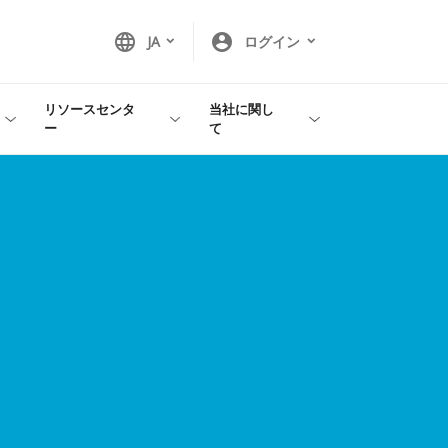
language
account_circle
JA
ログイン
リソースセンタ
当社に関し
ー
て