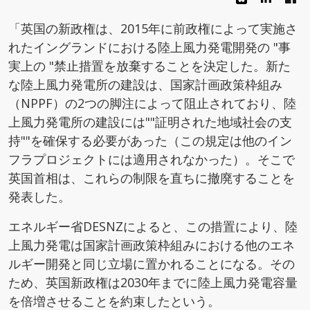
「英国の新政権は、2015年に前政権によって実施さ
れたイングランドにおける陸上風力発電開発の "事
実上の "禁止措置を放棄することを決定した。新た
な陸上風力発電所の建設は、国家計画政策枠組み
（NPPF）の2つの脚注によって阻止されており、陸
上風力発電所の建設には""証明された地域社会の支
持""を確保する必要があった（この規定は他のイン
フラプロジェクトには適用されなかった）。そこで
英国首相は、これらの制限を直ちに撤廃することを
発表した。
エネルギー省DESNZによると、この措置により、陸
上風力発電は国家計画政策枠組みにおける他のエネ
ルギー開発と同じ立場に置かれることになる。その
ため、英国新政権は2030年までに陸上風力発電容量
を倍増させることを約束したという。