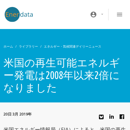
メインコンテンツに移動
account_circle
ホーム
ライブラリー
エネルギー・気候関連デイリーニュース
米国の再生可能エネルギ
ー発電は2008年以来2倍に
なりました
20日 3月 2019年
米国エネルギー情報局（EIA）によると、米国の再生