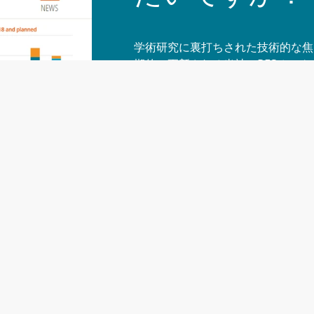
学術研究に裏打ちされた技術的な焦
期的に更新される当社のRESオー
当社の再生可能エネルギーオークシ
クションをモニターすることができ
要なG20諸国を含み、ヨーロッパ
す。
無料トライアルを要求
お問