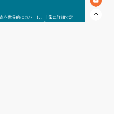
mail
arrow_upward
点を世界的にカバーし、非常に詳細で定
クションデータベースをご覧ください。
ョンサービスでは、世界レベルでのオー
ます。その（拡大する）範囲は、特に主
と南米については特に優れた追跡が可能で
い合わせ