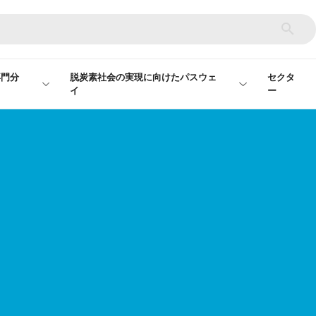
専門分
脱炭素社会の実現に向けたパスウェ
セクタ
イ
ー