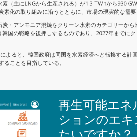
主にLNGから生産される）が1.3 TWhから930 GW
脱炭素化の取り組みに沿うとともに、市場の現実的な需要
炭・アンモニア混焼をクリーン水素のカテゴリーから除
国の戦略を後押しするものであり、2027年までにクリー
 Research」によると、韓国政府は同国を水素経済へと転換
にすることを目指している。
再生可能エネ
ションのエキ
たいですか？