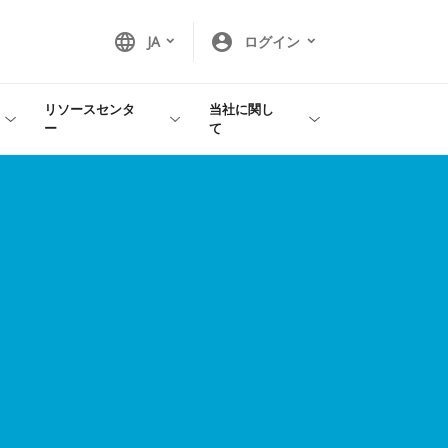
language
account_circle
JA
ログイン
リソースセンタ
当社に関し
ー
て