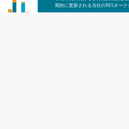
期的に更新される当社のRESオー
当社の再生可能エネルギーオークシ
クションをモニターすることができ
要なG20諸国を含み、ヨーロッパ
す。
無料トライアルを要求
お問