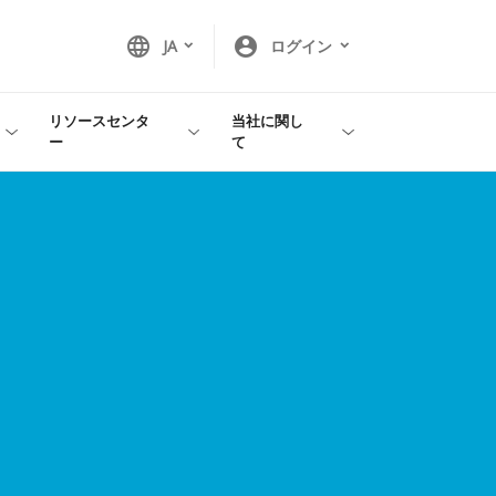
language
account_circle
JA
ログイン
リソースセンタ
当社に関し
ー
て