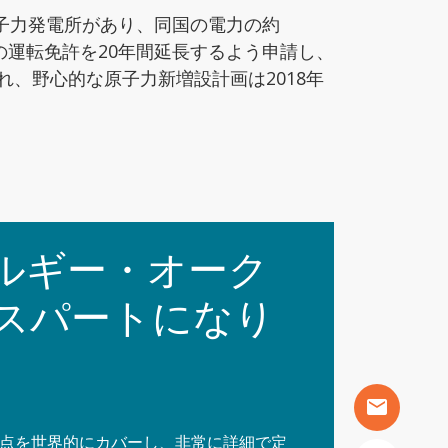
原子力発電所があり、同国の電力の約
発の運転免許を20年間延長するよう申請し、
れ、野心的な原子力新増設計画は2018年
ルギー・オーク
スパートになり
mail
点を世界的にカバーし、非常に詳細で定