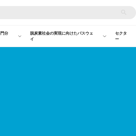
専門分
脱炭素社会の実現に向けたパスウェ
セクタ
イ
ー