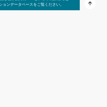
arrow_upward
クションデータベースをご覧ください。
ョンサービスでは、世界レベルでのオー
ます。その（拡大する）範囲は、特に主
と南米については特に優れた追跡が可能で
い合わせ