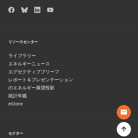
リソースセンター
ライブラリー
エネルギーニュース
エグゼクティブブリーフ
レポート＆プレゼンテーション
のエネルギー展望投影
統計年鑑
eStore
mail
arrow_upward
セクター