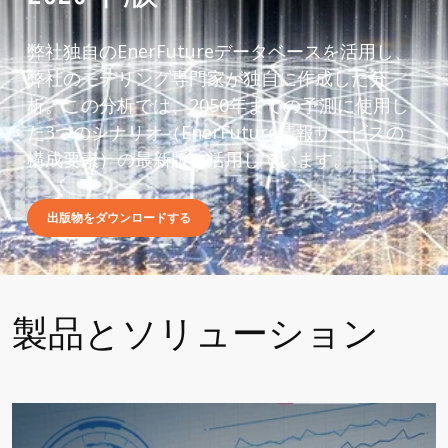
弊社独自のEnerFutureデータベースを活用し、
弊社のモデリング専門家が独自に作成した分
析。この分析では、2050年までの予測に使用し
た3つのシナリオ（EnerFuture情報サービスの
構成要素）の最新版を活用しています。
出版物をダウンロードする
製品とソリューション