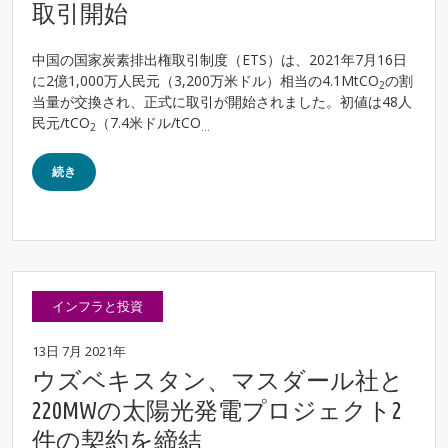
取引開始
中国の国家炭素排出権取引制度（ETS）は、2021年7月16日
に2億1,000万人民元（3,200万米ドル）相当の4.1MtCO
の割
2
当量が交換され、正式に取引が開始されました。初値は48人
民元/tCO
（7.4米ドル/tCO
2
...
続き
インフラと投資
13日 7月 2021年
ウズベキスタン、マスダール社と
220MWの太陽光発電プロジェクト2
件の契約を締結