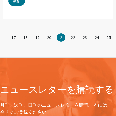
続き
ページ送り
17
18
19
20
21
22
23
24
25
…
ジ
ニュースレターを購読する
月刊、週刊、日刊のニュースレターを購読するには、
今すぐご登録ください。