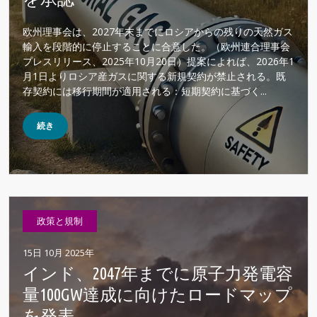
欧州理事会は、2027年末までにロシアからの残りの天然ガス
輸入を段階的に停止することに合意した。（欧州連合理事会
プレスリリース、2025年10月20日）提案によれば、2026年1
月1日よりロシア産ガスに関する新規契約が禁止される。既
存契約には移行期間が適用される：短期契約に基づく...
続き
政策と規制
15日 10月 2025年
インド、2047年までに原子力発電容
量100GW達成に向けたロードマップ
を発表