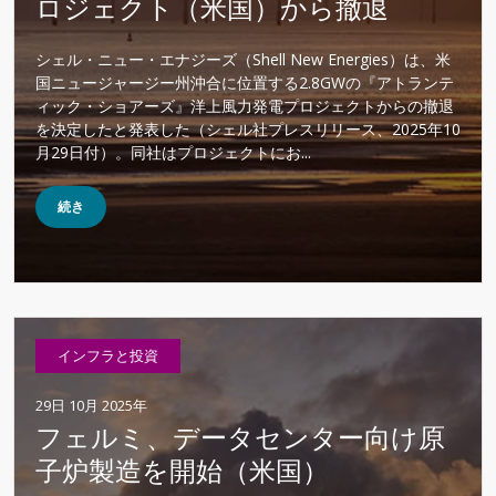
ロジェクト（米国）から撤退
シェル・ニュー・エナジーズ（Shell New Energies）は、米
国ニュージャージー州沖合に位置する2.8GWの『アトランテ
ィック・ショアーズ』洋上風力発電プロジェクトからの撤退
を決定したと発表した（シェル社プレスリリース、2025年10
月29日付）。同社はプロジェクトにお...
続き
インフラと投資
29日 10月 2025年
フェルミ、データセンター向け原
子炉製造を開始（米国）