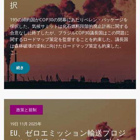
択
195の締約国がCOP30の閉幕にあたりベレン・パッケージを
採択した。気候サミットは化石燃料段階的廃止計画に関する
合意なしに終了したが、ブラジルCOP30議長国はこの問題に
関するロードマップ策定を監督することを約束した。議長国
は森林破壊の逆転に向けたロードマップ策定も約束した。
こ...
続き
政策と規制
19日 11月 2025年
EU、ゼロエミッション輸送プロジ