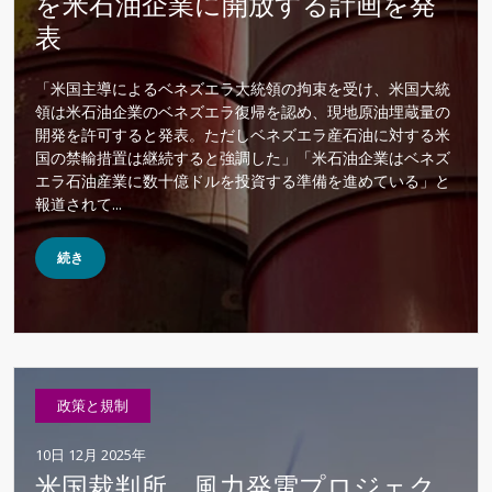
を米石油企業に開放する計画を発
表
「米国主導によるベネズエラ大統領の拘束を受け、米国大統
領は米石油企業のベネズエラ復帰を認め、現地原油埋蔵量の
開発を許可すると発表。ただしベネズエラ産石油に対する米
国の禁輸措置は継続すると強調した」「米石油企業はベネズ
エラ石油産業に数十億ドルを投資する準備を進めている」と
報道されて...
続き
政策と規制
10日 12月 2025年
米国裁判所、風力発電プロジェク