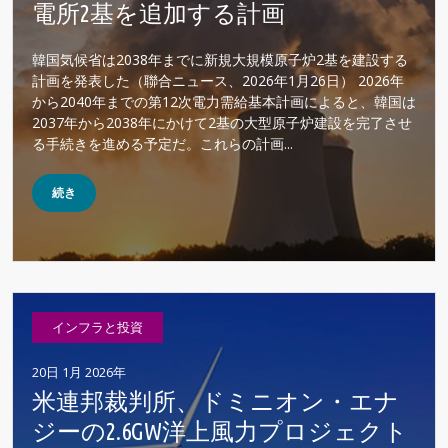
電所2基を追加する計画
韓国気候省は2038年までに新規大規模原子炉2基を建設する
計画を発表した（聯合ニュース、2026年1月26日） 2026年
から2040年までの第12次電力需給基本計画によると、韓国は
2037年から2038年にかけて2基の大型原子炉建設を完了させ
る手続きを進める予定だ。これらの計画...
続き
インフラと投資
20日 1月 2026年
米連邦裁判所、ドミニオン・エナ
ジーの2.6GW洋上風力プロジェクト