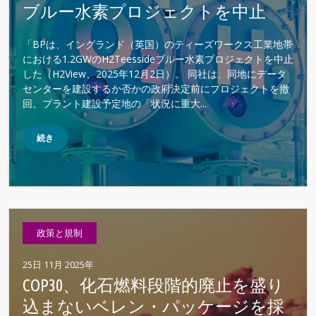
ブルー水素プロジェクトを中止
「BPは、イングランド（英国）のティーズワークス工業地帯
における1.2GWのH2Teessideブルー水素プロジェクトを中止
した（H2View、2025年12月2日）。 同社は、同地にデータ
センターを建設するか否かの政府決定前にプロジェクトを撤
回。プラント建設予定地の「状況に重大...
続き
政策と規制
25日 11月 2025年
COP30、化石燃料段階的廃止を盛り
込まないベレン・パッケージを採