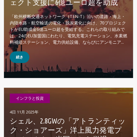
ェクト支援に6億ユーロ超を助成
「欧州横断交通ネットワーク（TEN-T）沿いの道路・海上・
内陸水路・航空輸送の電化・脱炭素化に向け、70プロジェク
トがEU助成金6億ユーロ超を受給する。これらの取り組みで
は、24のEU加盟国にわたり、電気充電ステーション、水素燃
料補給ステーション、電力供給設備、ならびにアンモニア...
続き
インフラと投資
4日 11月 2025年
シェル、2.8GWの「アトランティッ
ク・ショアーズ」洋上風力発電プ