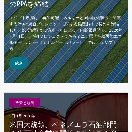
のPPAを締結
エジプト政府は、再生可能エネルギーと国内設備製造に関連
する2つの統合プロジェクトに関する協定および契約を締結
した。総投資額は19億米ドルに上る（内閣報道発表、2026年
1月11日）。第1プロジェクトであるミニア県「持続可能エネ
ルギー・バレー（エネルギー・バレー）」では、エジプト
送...
続き
政策と規制
5日 1月 2026年
米国大統領、ベネズエラ石油部門