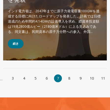
インド電力省は、2047年までに原子力発電容量100GWを達
成する目標に向けたロードマップを発表した。計画では目標
達成のため年間約4.14GWの設備導入を求め、総資本投資額
は19兆2800億ルピー（2180億米ドル）に上る見込みであ
る。同文書は、民間資本の原子力分野への参入、外国...
続き
ページ送り
3
4
5
6
7
8
9
10
11
…
ジ