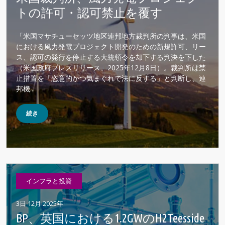
トの許可・認可禁止を覆す
「米国マサチューセッツ地区連邦地方裁判所の判事は、米国
における風力発電プロジェクト開発のための新規許可、リー
ス、認可の発行を停止する大統領令を却下する判決を下した
（米国政府プレスリリース、2025年12月8日）。裁判所は禁
止措置を「恣意的かつ気まぐれで法に反する」と判断し、連
邦機...
続き
インフラと投資
3日 12月 2025年
BP、英国における1.2GWのH2Teesside