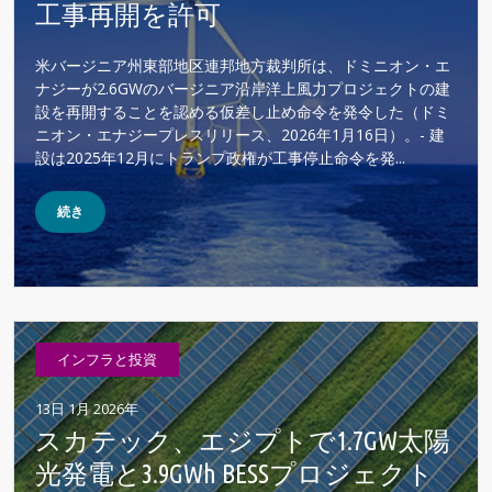
工事再開を許可
米バージニア州東部地区連邦地方裁判所は、ドミニオン・エ
ナジーが2.6GWのバージニア沿岸洋上風力プロジェクトの建
設を再開することを認める仮差し止め命令を発令した（ドミ
ニオン・エナジープレスリリース、2026年1月16日）。- 建
設は2025年12月にトランプ政権が工事停止命令を発...
続き
インフラと投資
13日 1月 2026年
スカテック、エジプトで1.7GW太陽
光発電と3.9GWh BESSプロジェクト